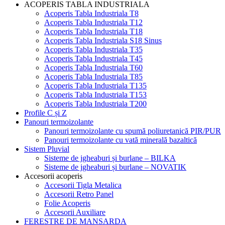
ACOPERIS TABLA INDUSTRIALA
Acoperis Tabla Industriala T8
Acoperis Tabla Industriala T12
Acoperis Tabla Industriala T18
Acoperis Tabla Industriala S18 Sinus
Acoperis Tabla Industriala T35
Acoperis Tabla Industriala T45
Acoperis Tabla Industriala T60
Acoperis Tabla Industriala T85
Acoperis Tabla Industriala T135
Acoperis Tabla Industriala T153
Acoperis Tabla Industriala T200
Profile C și Z
Panouri termoizolante
Panouri termoizolante cu spumă poliuretanică PIR/PUR
Panouri termoizolante cu vată minerală bazaltică
Sistem Pluvial
Sisteme de jgheaburi și burlane – BILKA
Sisteme de jgheaburi și burlane – NOVATIK
Accesorii acoperis
Accesorii Tigla Metalica
Accesorii Retro Panel
Folie Acoperis
Accesorii Auxiliare
FERESTRE DE MANSARDA