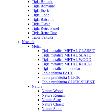
Tigla Britanic
Tigla Romanic
Tigla Iberic
Tigla Gotic
Tigla Balcanic
Tigla Clasic
Tigla Retro Panel
Tigla Retro Duo
Tabla Faltuita
Novatik
Metal
Tigla metalica METAL CLASSIC
Tigla metalica METAL SLATE
Tigla metalica METAL WOOD
Tigla metalica METAL KOLAJ
Tigla metalica bimodular
Tabla faltuita FALT
Tabla prefaltuita CLICK
Tabla prefaltuita CLICK SILENT
Natura
Natura Wood
Natura Roman
Natura Slate
Natura Classic
Natura Stone