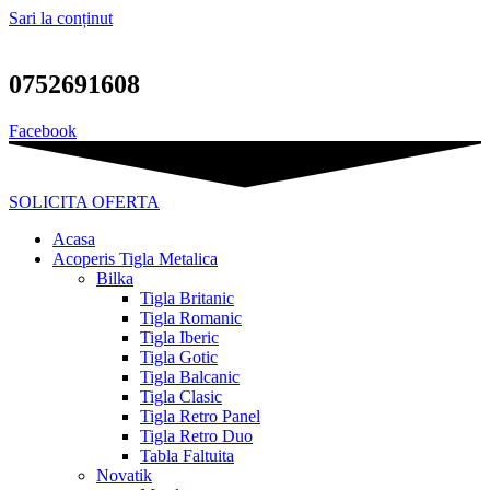
Sari la conținut
0752691608
Facebook
SOLICITA OFERTA
Acasa
Acoperis Tigla Metalica
Bilka
Tigla Britanic
Tigla Romanic
Tigla Iberic
Tigla Gotic
Tigla Balcanic
Tigla Clasic
Tigla Retro Panel
Tigla Retro Duo
Tabla Faltuita
Novatik