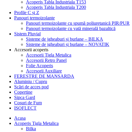
Acoperis Tabla Industriala T153
Acoperis Tabla Industriala T200
Profile C și Z
Panouri termoizolante
Panouri termoizolante cu spumă poliuretanică PIR/PUR
Panouri termoizolante cu vată minerală bazaltică
Sistem Pluvial
Sisteme de jgheaburi și burlane – BILKA
Sisteme de jgheaburi și burlane – NOVATIK
Accesorii acoperis
Accesorii Tigla Metalica
Accesorii Retro Panel
Folie Acoperis
Accesorii Auxiliare
FERESTRE DE MANSARDA
Aluminiu / Cupru
Scări de acces pod
Copertine
Sipca Gard
Cosuri de Fum
ISOFLECT
Acasa
Acoperis Tigla Metalica
Bilka