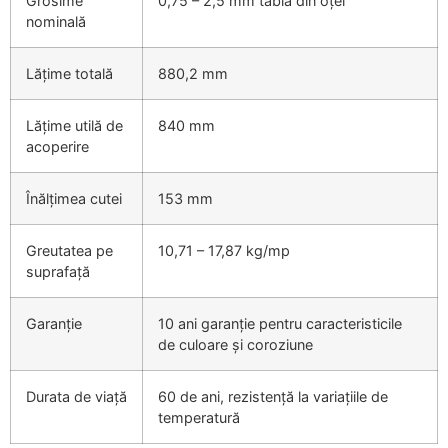
Grosime
0,75 – 2,5 mm tablă din oțel
nominală
Lățime totală
880,2 mm
Lățime utilă de
840 mm
acoperire
Înălțimea cutei
153 mm
Greutatea pe
10,71 – 17,87 kg/mp
suprafață
Garanție
10 ani garanție pentru caracteristicile
de culoare și coroziune
Durata de viață
60 de ani, rezistență la variațiile de
temperatură