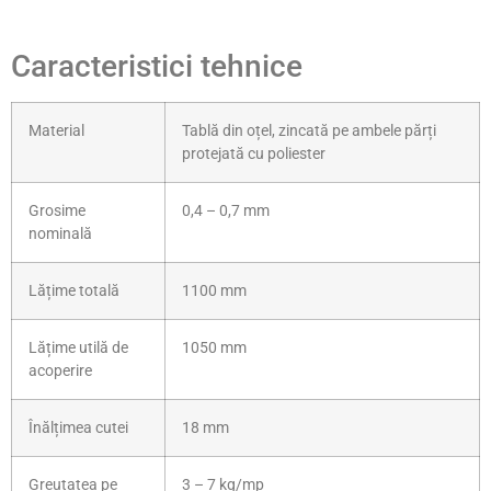
Caracteristici tehnice
Material
Tablă din oțel, zincată pe ambele părți
protejată cu poliester
Grosime
0,4 – 0,7 mm
nominală
Lățime totală
1100 mm
Lățime utilă de
1050 mm
acoperire
Înălțimea cutei
18 mm
Greutatea pe
3 – 7 kg/mp