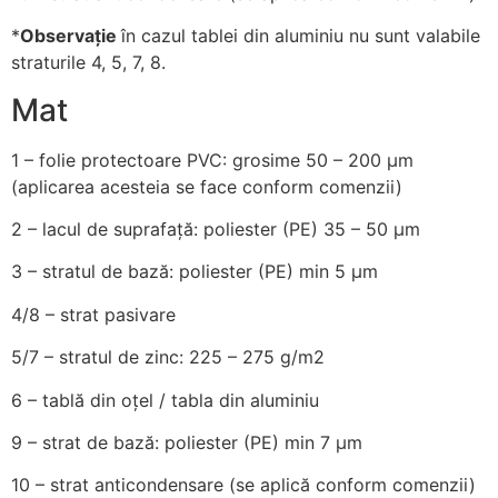
*
Observație
în cazul tablei din aluminiu nu sunt valabile
straturile 4, 5, 7, 8.
Mat
1
– folie protectoare PVC: grosime 50 – 200 µm
(aplicarea acesteia se face conform comenzii)
2
– lacul de suprafață: poliester (PE) 35 – 50 µm
3
– stratul de bază: poliester (PE) min 5 µm
4/8
– strat pasivare
5/7
– stratul de zinc: 225 – 275 g/m2
6
– tablă din oțel / tabla din aluminiu
9
– strat de bază: poliester (PE) min 7 µm
10
– strat anticondensare (se aplică conform comenzii)