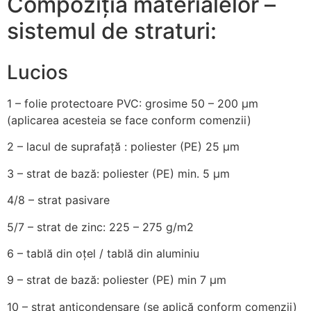
Compoziția materialelor –
sistemul de straturi:
Lucios
1 – folie protectoare PVC: grosime 50 – 200 µm
(aplicarea acesteia se face conform comenzii)
2
– lacul de suprafață : poliester (PE) 25 µm
3
– strat de bază: poliester (PE) min. 5 µm
4/8
– strat pasivare
5/7
– strat de zinc: 225 – 275 g/m2
6
– tablă din oțel / tablă din aluminiu
9
– strat de bază: poliester (PE) min 7 µm
10
– strat anticondensare (se aplică conform comenzii)