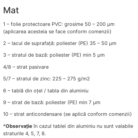
Mat
1
– folie protectoare PVC: grosime 50 – 200 µm
(aplicarea acesteia se face conform comenzii)
2
– lacul de suprafață: poliester (PE) 35 – 50 µm
3
– stratul de bază: poliester (PE) min 5 µm
4/8
– strat pasivare
5/7
– stratul de zinc: 225 – 275 g/m2
6
– tablă din oțel / tabla din aluminiu
9
– strat de bază: poliester (PE) min 7 µm
10
– strat anticondensare (se aplică conform comenzii)
*
Observație
în cazul tablei din aluminiu nu sunt valabile
straturile 4, 5, 7, 8.