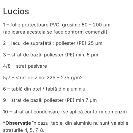
Lucios
1 – folie protectoare PVC: grosime 50 – 200 µm
(aplicarea acesteia se face conform comenzii)
2
– lacul de suprafață : poliester (PE) 25 µm
3
– strat de bază: poliester (PE) min. 5 µm
4/8
– strat pasivare
5/7
– strat de zinc: 225 – 275 g/m2
6
– tablă din oțel / tablă din aluminiu
9
– strat de bază: poliester (PE) min 7 µm
10
– strat anticondensare (se aplică conform comenzii)
*
Observație
în cazul tablei din aluminiu nu sunt valabile
straturile 4, 5, 7, 8.