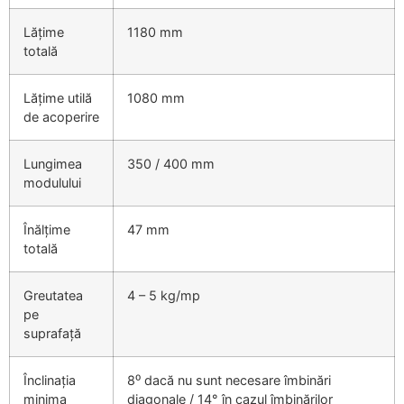
Lățime
1180 mm
totală
Lățime utilă
1080 mm
de acoperire
Lungimea
350 / 400 mm
modulului
Înălțime
47 mm
totală
Greutatea
4 – 5 kg/mp
pe
suprafață
Înclinația
8⁰ dacă nu sunt necesare îmbinări
minima
diagonale / 14° în cazul îmbinărilor