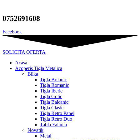
Sari
la
conținut
0752691608
Facebook
SOLICITA OFERTA
Acasa
Acoperis Tigla Metalica
Bilka
Tigla Britanic
Tigla Romanic
Tigla Iberic
Tigla Gotic
Tigla Balcanic
Tigla Clasic
Tigla Retro Panel
Tigla Retro Duo
Tabla Faltuita
Novatik
Metal