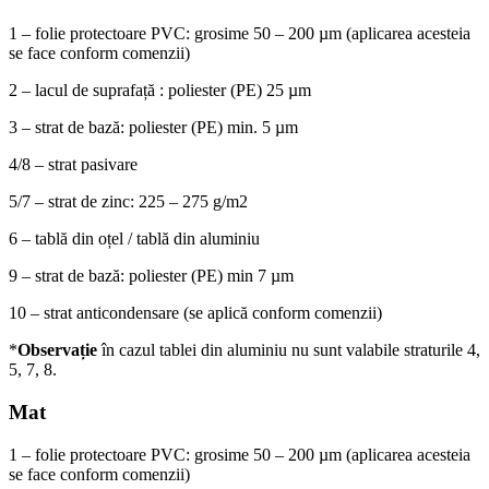
1 – folie protectoare PVC: grosime 50 – 200 µm (aplicarea acesteia
se face conform comenzii)
2
– lacul de suprafață : poliester (PE) 25 µm
3
– strat de bază: poliester (PE) min. 5 µm
4/8
– strat pasivare
5/7
– strat de zinc: 225 – 275 g/m2
6
– tablă din oțel / tablă din aluminiu
9
– strat de bază: poliester (PE) min 7 µm
10
– strat anticondensare (se aplică conform comenzii)
*
Observație
în cazul tablei din aluminiu nu sunt valabile straturile 4,
5, 7, 8.
Mat
1
– folie protectoare PVC: grosime 50 – 200 µm (aplicarea acesteia
se face conform comenzii)