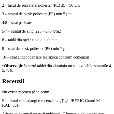
2
– lacul de suprafață: poliester (PE) 35 – 50 µm
3
– stratul de bază: poliester (PE) min 5 µm
4/8
– strat pasivare
5/7
– stratul de zinc: 225 – 275 g/m2
6
– tablă din oțel / tabla din aluminiu
9
– strat de bază: poliester (PE) min 7 µm
10
– strat anticondensare (se aplică conform comenzii)
*
Observație
în cazul tablei din aluminiu nu sunt valabile straturile 4,
5, 7, 8.
Recenzii
Nu există recenzii până acum.
Fii primul care adaugi o recenzie la „Țigla IBERIC Grand Mat
RAL: 8017”
Adresa ta de email nu va fi publicată.
Câmpurile obligatorii sunt