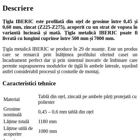
Descriere
Țigla IBERIC este profilată din oțel de grosime între 0,45 și
0,60 mm, zincat (Z225-Z275), acoperit cu un strat de vopsea în
variantă lucioasă și mată. Țigla metalică IBERIC poate fi
livrată cu lungimi cuprinse între 500 mm și 7000 mm.
Țigla metalică IBERIC se produce în 29 de nuanțe. Este un produs
care se remarcă prin înălțimea profilului oferind casei un
încadrament perfect dar și prin sistemul inovativ de îmbinare care
permite suprapunerea modulelor de țiglă în ambele laterale, ușurând
astfel considerabil procesul și costurile de montaj.
Caracteristici tehnice
Tablă din oțel, zincată pe ambele părți protejată cu
Material
poliester
Grosime
0,45 – 0,6 mm tablă din oțel
nominală
Lățime totală
1180 mm
Lățime utilă de
1080 mm
acoperire