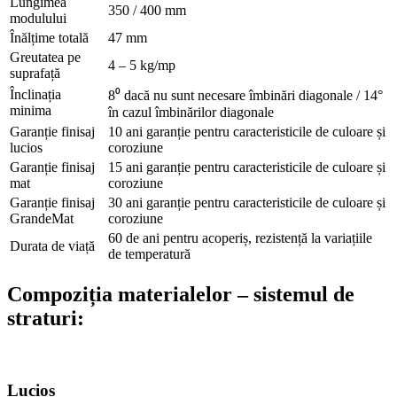
Lungimea
350 / 400 mm
modulului
Înălțime totală
47 mm
Greutatea pe
4 – 5 kg/mp
suprafață
Înclinația
8⁰ dacă nu sunt necesare îmbinări diagonale / 14°
minima
în cazul îmbinărilor diagonale
Garanție finisaj
10 ani garanție pentru caracteristicile de culoare și
lucios
coroziune
Garanție finisaj
15 ani garanție pentru caracteristicile de culoare și
mat
coroziune
Garanție finisaj
30 ani garanție pentru caracteristicile de culoare și
GrandeMat
coroziune
60 de ani pentru acoperiș, rezistență la variațiile
Durata de viață
de temperatură
Compoziția materialelor – sistemul de
straturi:
Lucios