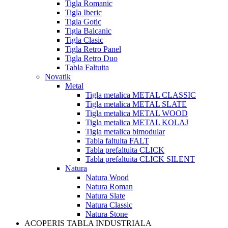
Tigla Romanic
Tigla Iberic
Tigla Gotic
Tigla Balcanic
Tigla Clasic
Tigla Retro Panel
Tigla Retro Duo
Tabla Faltuita
Novatik
Metal
Tigla metalica METAL CLASSIC
Tigla metalica METAL SLATE
Tigla metalica METAL WOOD
Tigla metalica METAL KOLAJ
Tigla metalica bimodular
Tabla faltuita FALT
Tabla prefaltuita CLICK
Tabla prefaltuita CLICK SILENT
Natura
Natura Wood
Natura Roman
Natura Slate
Natura Classic
Natura Stone
ACOPERIS TABLA INDUSTRIALA