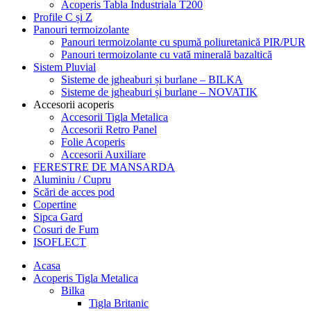
Acoperis Tabla Industriala T200
Profile C și Z
Panouri termoizolante
Panouri termoizolante cu spumă poliuretanică PIR/PUR
Panouri termoizolante cu vată minerală bazaltică
Sistem Pluvial
Sisteme de jgheaburi și burlane – BILKA
Sisteme de jgheaburi și burlane – NOVATIK
Accesorii acoperis
Accesorii Tigla Metalica
Accesorii Retro Panel
Folie Acoperis
Accesorii Auxiliare
FERESTRE DE MANSARDA
Aluminiu / Cupru
Scări de acces pod
Copertine
Sipca Gard
Cosuri de Fum
ISOFLECT
Acasa
Acoperis Tigla Metalica
Bilka
Tigla Britanic