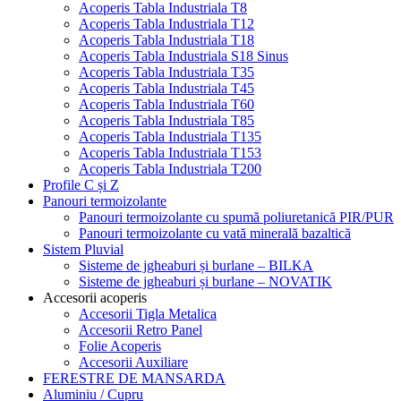
Acoperis Tabla Industriala T8
Acoperis Tabla Industriala T12
Acoperis Tabla Industriala T18
Acoperis Tabla Industriala S18 Sinus
Acoperis Tabla Industriala T35
Acoperis Tabla Industriala T45
Acoperis Tabla Industriala T60
Acoperis Tabla Industriala T85
Acoperis Tabla Industriala T135
Acoperis Tabla Industriala T153
Acoperis Tabla Industriala T200
Profile C și Z
Panouri termoizolante
Panouri termoizolante cu spumă poliuretanică PIR/PUR
Panouri termoizolante cu vată minerală bazaltică
Sistem Pluvial
Sisteme de jgheaburi și burlane – BILKA
Sisteme de jgheaburi și burlane – NOVATIK
Accesorii acoperis
Accesorii Tigla Metalica
Accesorii Retro Panel
Folie Acoperis
Accesorii Auxiliare
FERESTRE DE MANSARDA
Aluminiu / Cupru