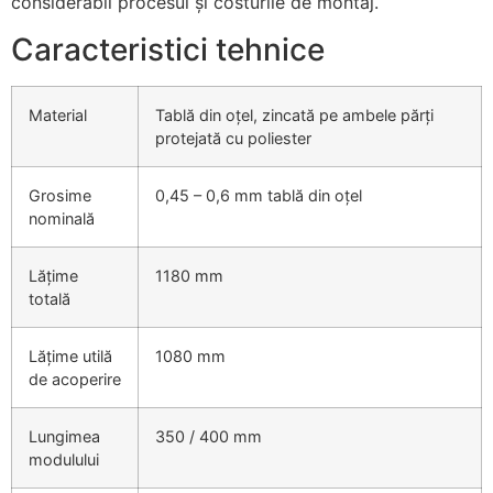
considerabil procesul și costurile de montaj.
Caracteristici tehnice
Material
Tablă din oțel, zincată pe ambele părți
protejată cu poliester
Grosime
0,45 – 0,6 mm tablă din oțel
nominală
Lățime
1180 mm
totală
Lățime utilă
1080 mm
de acoperire
Lungimea
350 / 400 mm
modulului