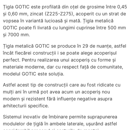
Țigla GOTIC este profilată din oțel de grosime între 0,45
și 0,60 mm, zincat (Z225-Z275), acoperit cu un strat de
vopsea în variantă lucioasă și mată. Țigla metalică
GOTIC poate fi livrată cu lungimi cuprinse între 500 mm
și 7000 mm.
Țigla metalică GOTIC se produce în 29 de nuanțe, astfel
încât fiecărei construcții i se poate alege acoperișul
perfect. Pentru realizarea unui acoperiș cu forme și
materiale moderne, dar cu respect față de comunitate,
modelul GOTIC este soluția.
Astfel acest tip de construcții care au fost ridicate cu
mulți ani în urmă pot avea acum un acoperiș nou
modern și rezistent fără influențe negative asupra
arhitecturii specifice.
Sistemul inovativ de îmbinare permite suprapunerea
modulelor de țiglă în ambele laterale, ușurând astfel