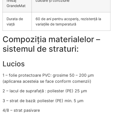
finisaj
culoare și coroziune
GrandeMat
Durata de
60 de ani pentru acoperiș, rezistență la
viață
variațiile de temperatură
Compoziția materialelor –
sistemul de straturi:
Lucios
1 – folie protectoare PVC: grosime 50 – 200 µm
(aplicarea acesteia se face conform comenzii)
2
– lacul de suprafață : poliester (PE) 25 µm
3
– strat de bază: poliester (PE) min. 5 µm
4/8
– strat pasivare