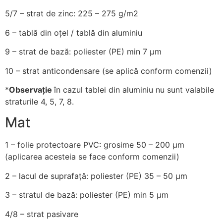
5/7
– strat de zinc: 225 – 275 g/m2
6
– tablă din oțel / tablă din aluminiu
9
– strat de bază: poliester (PE) min 7 µm
10
– strat anticondensare (se aplică conform comenzii)
*
Observație
în cazul tablei din aluminiu nu sunt valabile
straturile 4, 5, 7, 8.
Mat
1
– folie protectoare PVC: grosime 50 – 200 µm
(aplicarea acesteia se face conform comenzii)
2
– lacul de suprafață: poliester (PE) 35 – 50 µm
3
– stratul de bază: poliester (PE) min 5 µm
4/8
– strat pasivare