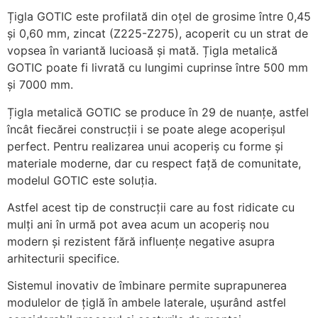
Țigla GOTIC este profilată din oțel de grosime între 0,45
și 0,60 mm, zincat (Z225-Z275), acoperit cu un strat de
vopsea în variantă lucioasă și mată. Țigla metalică
GOTIC poate fi livrată cu lungimi cuprinse între 500 mm
și 7000 mm.
Țigla metalică GOTIC se produce în 29 de nuanțe, astfel
încât fiecărei construcții i se poate alege acoperișul
perfect. Pentru realizarea unui acoperiș cu forme și
materiale moderne, dar cu respect față de comunitate,
modelul GOTIC este soluția.
Astfel acest tip de construcții care au fost ridicate cu
mulți ani în urmă pot avea acum un acoperiș nou
modern și rezistent fără influențe negative asupra
arhitecturii specifice.
Sistemul inovativ de îmbinare permite suprapunerea
modulelor de țiglă în ambele laterale, ușurând astfel