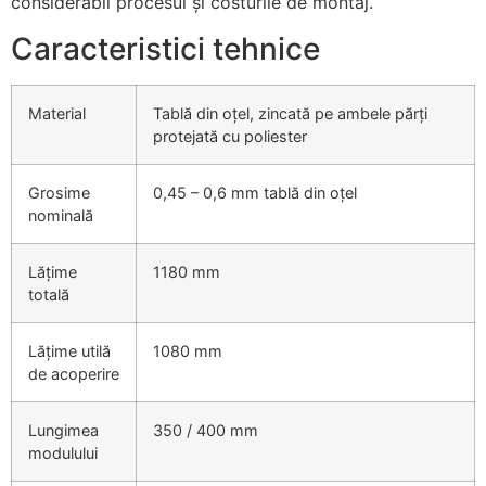
considerabil procesul și costurile de montaj.
Caracteristici tehnice
Material
Tablă din oțel, zincată pe ambele părți
protejată cu poliester
Grosime
0,45 – 0,6 mm tablă din oțel
nominală
Lățime
1180 mm
totală
Lățime utilă
1080 mm
de acoperire
Lungimea
350 / 400 mm
modulului