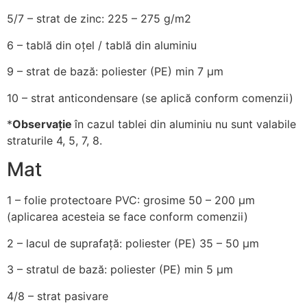
5/7
– strat de zinc: 225 – 275 g/m2
6
– tablă din oțel / tablă din aluminiu
9
– strat de bază: poliester (PE) min 7 µm
10
– strat anticondensare (se aplică conform comenzii)
*
Observație
în cazul tablei din aluminiu nu sunt valabile
straturile 4, 5, 7, 8.
Mat
1
– folie protectoare PVC: grosime 50 – 200 µm
(aplicarea acesteia se face conform comenzii)
2
– lacul de suprafață: poliester (PE) 35 – 50 µm
3
– stratul de bază: poliester (PE) min 5 µm
4/8
– strat pasivare