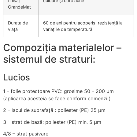
finisaj
culoare și coroziune
GrandeMat
Durata de
60 de ani pentru acoperiș, rezistență la
viață
variațiile de temperatură
Compoziția materialelor –
sistemul de straturi:
Lucios
1 – folie protectoare PVC: grosime 50 – 200 µm
(aplicarea acesteia se face conform comenzii)
2
– lacul de suprafață : poliester (PE) 25 µm
3
– strat de bază: poliester (PE) min. 5 µm
4/8
– strat pasivare