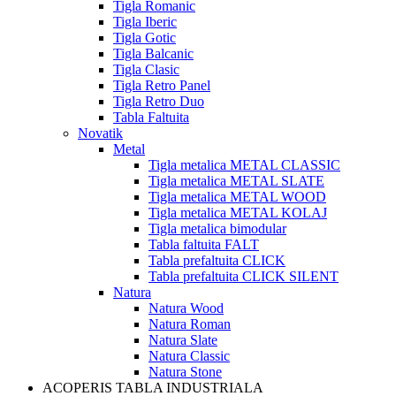
Tigla Romanic
Tigla Iberic
Tigla Gotic
Tigla Balcanic
Tigla Clasic
Tigla Retro Panel
Tigla Retro Duo
Tabla Faltuita
Novatik
Metal
Tigla metalica METAL CLASSIC
Tigla metalica METAL SLATE
Tigla metalica METAL WOOD
Tigla metalica METAL KOLAJ
Tigla metalica bimodular
Tabla faltuita FALT
Tabla prefaltuita CLICK
Tabla prefaltuita CLICK SILENT
Natura
Natura Wood
Natura Roman
Natura Slate
Natura Classic
Natura Stone
ACOPERIS TABLA INDUSTRIALA