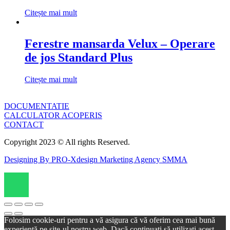
Citește mai mult
Ferestre mansarda Velux – Operare
de jos Standard Plus
Citește mai mult
DOCUMENTATIE
CALCULATOR ACOPERIS
CONTACT
Copyright 2023 © All rights Reserved.
Designing By PRO-Xdesign Marketing Agency SMMA
Scroll
Up
Folosim cookie-uri pentru a vă asigura că vă oferim cea mai bună
experiență pe site-ul nostru web. Dacă continuați să utilizați acest