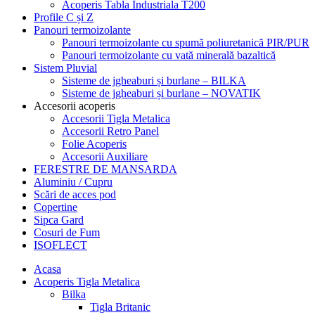
Acoperis Tabla Industriala T200
Profile C și Z
Panouri termoizolante
Panouri termoizolante cu spumă poliuretanică PIR/PUR
Panouri termoizolante cu vată minerală bazaltică
Sistem Pluvial
Sisteme de jgheaburi și burlane – BILKA
Sisteme de jgheaburi și burlane – NOVATIK
Accesorii acoperis
Accesorii Tigla Metalica
Accesorii Retro Panel
Folie Acoperis
Accesorii Auxiliare
FERESTRE DE MANSARDA
Aluminiu / Cupru
Scări de acces pod
Copertine
Sipca Gard
Cosuri de Fum
ISOFLECT
Acasa
Acoperis Tigla Metalica
Bilka
Tigla Britanic