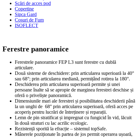
Scări de acces pod
Copertine
Sipca Gard
Cosuri de Fum
ISOFLECT
Ferestre panoramice
Ferestrele panoramice FEP L3 sunt ferestre cu dublă
articulare.
Două sisteme de deschidere: prin articularea superioară la 40°
sau 68°; prin articularea mediană, permițând rotirea la 180°.
Deschiderea prin articularea superioară permite și unei
persoane înalte să se apropie de marginea ferestrei deschise și
oferă o priveliște panoramică.
Dimensiunile mari ale ferestrei și posibilitatea deschiderii până
la un unghi de 68° prin articularea superioară, oferă acces pe
acoperiș pentru lucrări de întreținere și reparații.
Lemn de pin stratificat și impregnat cu fungicid în vid, lăcuit
în două straturi cu lac acrilic ecologic.
Rezistență sporită la efracție – sistemul topSafe.
Mânerele poziționate în partea de jos permit operarea ușoară,