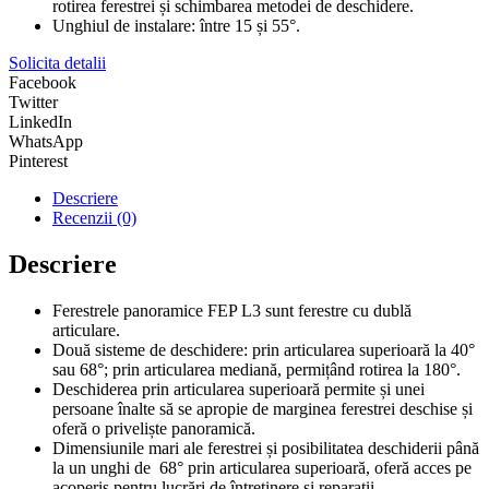
rotirea ferestrei și schimbarea metodei de deschidere.
Unghiul de instalare: între 15 și 55°.
Solicita detalii
Facebook
Twitter
LinkedIn
WhatsApp
Pinterest
Descriere
Recenzii (0)
Descriere
Ferestrele panoramice FEP L3 sunt ferestre cu dublă
articulare.
Două sisteme de deschidere: prin articularea superioară la 40°
sau 68°; prin articularea mediană, permițând rotirea la 180°.
Deschiderea prin articularea superioară permite și unei
persoane înalte să se apropie de marginea ferestrei deschise și
oferă o priveliște panoramică.
Dimensiunile mari ale ferestrei și posibilitatea deschiderii până
la un unghi de 68° prin articularea superioară, oferă acces pe
acoperiș pentru lucrări de întreținere și reparații.