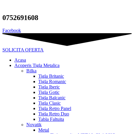
Sari
la
conținut
0752691608
Facebook
SOLICITA OFERTA
Acasa
Acoperis Tigla Metalica
Bilka
Tigla Britanic
Tigla Romanic
Tigla Iberic
Tigla Gotic
Tigla Balcanic
Tigla Clasic
Tigla Retro Panel
Tigla Retro Duo
Tabla Faltuita
Novatik
Metal