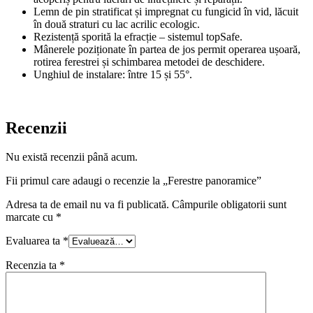
Lemn de pin stratificat și impregnat cu fungicid în vid, lăcuit
în două straturi cu lac acrilic ecologic.
Rezistență sporită la efracție – sistemul topSafe.
Mânerele poziționate în partea de jos permit operarea ușoară,
rotirea ferestrei și schimbarea metodei de deschidere.
Unghiul de instalare: între 15 și 55°.
Recenzii
Nu există recenzii până acum.
Fii primul care adaugi o recenzie la „Ferestre panoramice”
Adresa ta de email nu va fi publicată.
Câmpurile obligatorii sunt
marcate cu
*
Evaluarea ta
*
Recenzia ta
*