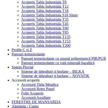
Acoperis Tabla Industriala T8
Acoperis Tabla Industriala T12
Acoperis Tabla Industriala T18
Acoperis Tabla Industriala S18 Sinus
Acoperis Tabla Industriala T35
Acoperis Tabla Industriala T45
Acoperis Tabla Industriala T60
Acoperis Tabla Industriala T85
Acoperis Tabla Industriala T135
Acoperis Tabla Industriala T153
Acoperis Tabla Industriala T200
Profile C și Z
Panouri termoizolante
Panouri termoizolante cu spumă poliuretanică PIR/PUR
Panouri termoizolante cu vată minerală bazaltică
Sistem Pluvial
Sisteme de jgheaburi și burlane – BILKA
Sisteme de jgheaburi și burlane – NOVATIK
Accesorii acoperis
Accesorii Tigla Metalica
Accesorii Retro Panel
Folie Acoperis
Accesorii Auxiliare
FERESTRE DE MANSARDA
Aluminiu / Cupru