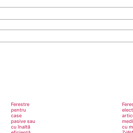
Ferestre
Fere
pentru
elec
case
artic
pasive sau
medi
cu înaltă
cu m
eficiență
Z-W