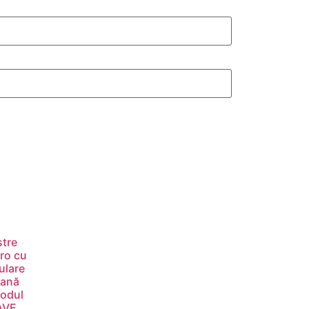
stre
tro cu
ulare
ană
odul
AVE