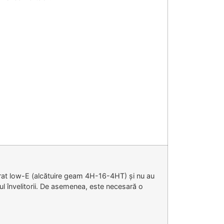
trat low-E (alcătuire geam 4H-16-4HT) și nu au
pul învelitorii. De asemenea, este necesară o