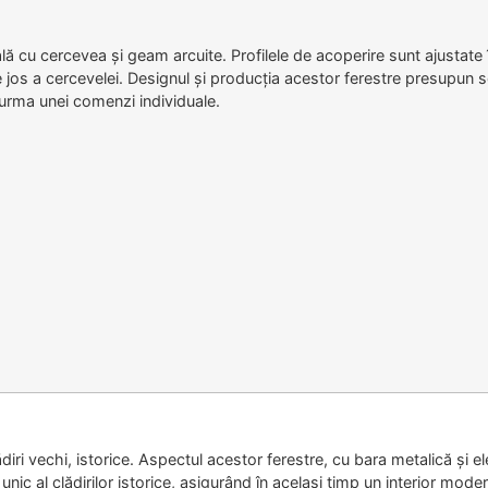
lă cu cercevea și geam arcuite. Profilele de acoperire sunt ajustate î
e jos a cercevelei. Designul și producția acestor ferestre presupun 
n urma unei comenzi individuale.
ri vechi, istorice. Aspectul acestor ferestre, cu bara metalică și e
nic al clădirilor istorice, asigurând în același timp un interior moder