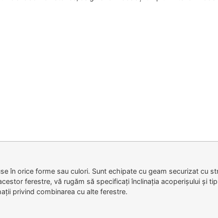
e în orice forme sau culori. Sunt echipate cu geam securizat cu s
estor ferestre, vă rugăm să specificați înclinația acoperișului și ti
mații privind combinarea cu alte ferestre.