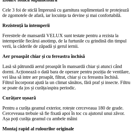
Cele 3 foi de sticlă împreună cu garnitura suplimentară te protejează
de zgomotele de afară, iar locuința ta devine și mai confortabilă.
Rezistență la intemperii
Ferestrele de mansardă VELUX sunt testate pentru a rezista la
intemperiile fiecărui anotimp, de la furtunile cu grindină din timpul
verii, la căderile de zăpadă și gerul iernii.
Aer proaspăt chiar și cu fereastra închisă
Lasă să pătrundă aerul proaspăt în mansardă chiar și atunci când
dormi. Acționează o dată bara de operare pentru poziția de ventilare,
vei lăsa să intre aer proapăt, filtrat, chiar și cu fereastra închisă.
Filtrul încorporat ajută la un climat sănătos, fără praf și insecte. Filtru
se poate da jos și curăța/aspira periodic.
Curățare ușoară
Pentru a curăța geamul exterior, rotește cerceveaua 180 de grade.
Cerceveaua trebuie să fie fixată apoi în toc cu ajutorul unui zăvor.
Așa poți curăța geamul cu ambele mâini
Montaj rapid al rulourilor originale