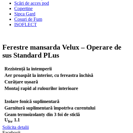
Scări de acces pod
Copertine
Sipca Gard
Cosuri de Fum
ISOFLECT
Ferestre mansarda Velux – Operare de
sus Standard PLus
Rezistență la intemperii
Aer proaspăt la interior, cu fereastra închisă
Curățare ușoară
Montaj rapid al rulourilor interioare
Izolare fonică suplimentară
Garnitură suplimentară împotriva curentului
Geam termoizolanty din 3 foi de sticlă
U
1.1
fer
Solicita detalii
Facebook