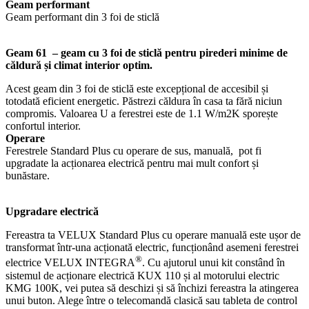
Geam performant
Geam performant din 3 foi de sticlă
Geam 61 – geam cu 3 foi de sticlă pentru pirederi minime de
căldură și climat interior optim.
Acest geam din 3 foi de sticlă este excepțional de accesibil și
totodată eficient energetic. Păstrezi căldura în casa ta fără niciun
compromis. Valoarea U a ferestrei este de 1.1 W/m2K sporește
confortul interior.
Operare
Ferestrele Standard Plus cu operare de sus, manuală, pot fi
upgradate la acționarea electrică pentru mai mult confort și
bunăstare.
Upgradare electrică
Fereastra ta VELUX Standard Plus cu operare manuală este ușor de
transformat într-una acționată electric, funcționând asemeni ferestrei
®
electrice VELUX INTEGRA
. Cu ajutorul unui kit constând în
sistemul de acționare electrică KUX 110 și al motorului electric
KMG 100K, vei putea să deschizi și să închizi fereastra la atingerea
unui buton. Alege între o telecomandă clasică sau tableta de control