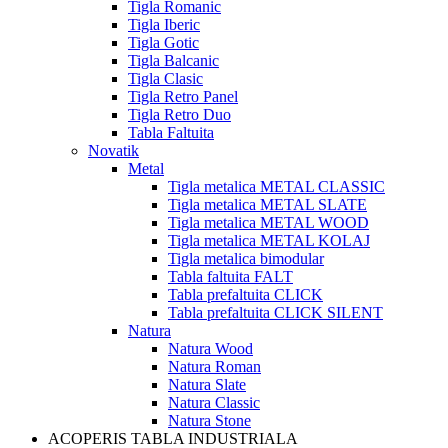
Tigla Romanic
Tigla Iberic
Tigla Gotic
Tigla Balcanic
Tigla Clasic
Tigla Retro Panel
Tigla Retro Duo
Tabla Faltuita
Novatik
Metal
Tigla metalica METAL CLASSIC
Tigla metalica METAL SLATE
Tigla metalica METAL WOOD
Tigla metalica METAL KOLAJ
Tigla metalica bimodular
Tabla faltuita FALT
Tabla prefaltuita CLICK
Tabla prefaltuita CLICK SILENT
Natura
Natura Wood
Natura Roman
Natura Slate
Natura Classic
Natura Stone
ACOPERIS TABLA INDUSTRIALA