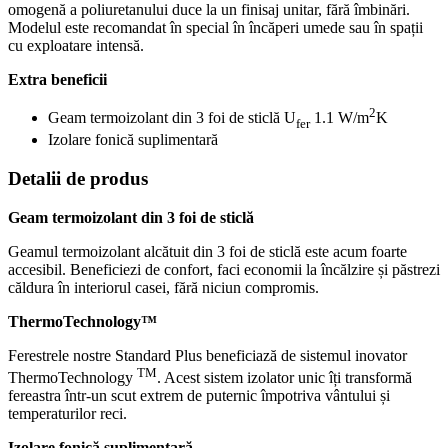
omogenă a poliuretanului duce la un finisaj unitar, fără îmbinări.
Modelul este recomandat în special în încăperi umede sau în spații
cu exploatare intensă.
Extra beneficii
2
Geam termoizolant din 3 foi de sticlă U
1.1 W/m
K
fer
Izolare fonică suplimentară
Detalii de produs
Geam termoizolant din 3 foi de sticlă
Geamul termoizolant alcătuit din 3 foi de sticlă este acum foarte
accesibil. Beneficiezi de confort, faci economii la încălzire și păstrezi
căldura în interiorul casei, fără niciun compromis.
ThermoTechnology™
Ferestrele nostre Standard Plus beneficiază de sistemul inovator
TM
ThermoTechnology
. Acest sistem izolator unic îți transformă
fereastra într-un scut extrem de puternic împotriva vântului și
temperaturilor reci.
Izolare fonică suplimentară