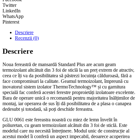
Twitter
LinkedIn
WhatsApp
Pinterest
Descriere
Recenzii (0)
Descriere
Noua fereastră de mansardă Standard Plus are acum geam
termoizolant altcătuit din 3 foi de sticlă la un preț extrem de atractiv,
ceea ce îți va da posibilitatea să păstrezi locuința călduroasă, fără a
face compromisuri la calitate. Geamul termoizolant, împreună cu
inovatorul sistem izolator ThermoTechnology™ și cu garnitura
specială fac conferă acestei ferestre proproietăți izolatoare excelente.
Bara de operare unică o recomandă pentru majoritatea înălțimilor de
montaj, iar operarea de sus îți dă posibilitatea de a plasa o canapea
dedesubt și totodată, să poți deschide fereastra.
GLU 0061 este fereastra noastră cu miez de lemn învelit în
poliuretan, cu geam termoizolant alcătuit din 3 foi de sticlă. Este
modelul care nu necesită întreținere. Modul unic de construcție al
acestui model îi conferă un aspect impecabil, deoarece acoperirea