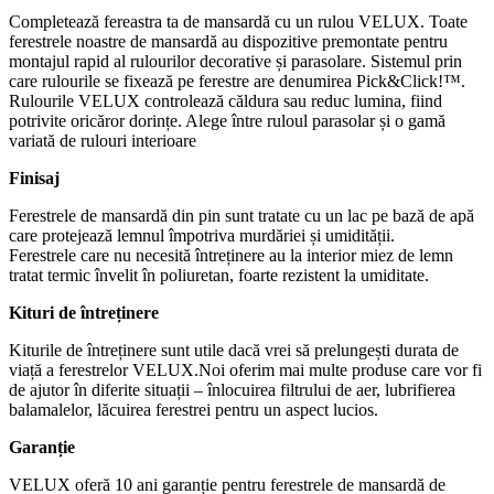
Completează fereastra ta de mansardă cu un rulou VELUX. Toate
ferestrele noastre de mansardă au dispozitive premontate pentru
montajul rapid al rulourilor decorative și parasolare. Sistemul prin
care rulourile se fixează pe ferestre are denumirea Pick&Click!™.
Rulourile VELUX controlează căldura sau reduc lumina, fiind
potrivite oricăror dorințe. Alege între ruloul parasolar și o gamă
variată de rulouri interioare
Finisaj
Ferestrele de mansardă din pin sunt tratate cu un lac pe bază de apă
care protejează lemnul împotriva murdăriei și umidității.
Ferestrele care nu necesită întreținere au la interior miez de lemn
tratat termic învelit în poliuretan, foarte rezistent la umiditate.
Kituri de întreținere
Kiturile de întreținere sunt utile dacă vrei să prelungești durata de
viață a ferestrelor VELUX.Noi oferim mai multe produse care vor fi
de ajutor în diferite situații – înlocuirea filtrului de aer, lubrifierea
balamalelor, lăcuirea ferestrei pentru un aspect lucios.
Garanție
VELUX oferă 10 ani garanție pentru ferestrele de mansardă de