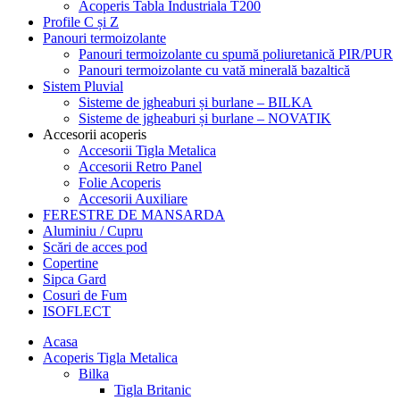
Acoperis Tabla Industriala T200
Profile C și Z
Panouri termoizolante
Panouri termoizolante cu spumă poliuretanică PIR/PUR
Panouri termoizolante cu vată minerală bazaltică
Sistem Pluvial
Sisteme de jgheaburi și burlane – BILKA
Sisteme de jgheaburi și burlane – NOVATIK
Accesorii acoperis
Accesorii Tigla Metalica
Accesorii Retro Panel
Folie Acoperis
Accesorii Auxiliare
FERESTRE DE MANSARDA
Aluminiu / Cupru
Scări de acces pod
Copertine
Sipca Gard
Cosuri de Fum
ISOFLECT
Acasa
Acoperis Tigla Metalica
Bilka
Tigla Britanic