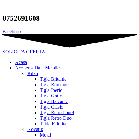
Sari
la
conținut
0752691608
Facebook
SOLICITA OFERTA
Acasa
Acoperis Tigla Metalica
Bilka
Tigla Britanic
Tigla Romanic
Tigla Iberic
Tigla Gotic
Tigla Balcanic
Tigla Clasic
Tigla Retro Panel
Tigla Retro Duo
Tabla Faltuita
Novatik
Metal