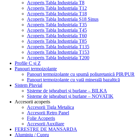
Acoperis Tabla Industriala T8
Acoperis Tabla Industriala T12
Acoperis Tabla Industriala T18
Acoperis Tabla Industriala S18 Sinus
Acoperis Tabla Industriala T35
Acoperis Tabla Industriala T45
Acoperis Tabla Industriala T60
Acoperis Tabla Industriala T85
Acoperis Tabla Industriala T135
Acoperis Tabla Industriala T153
Acoperis Tabla Industriala T200
Profile C și Z
Panouri termoizolante
Panouri termoizolante cu spumă poliuretanică PIR/PUR
Panouri termoizolante cu vată minerală bazaltică
Sistem Pluvial
Sisteme de jgheaburi și burlane – BILKA
Sisteme de jgheaburi și burlane – NOVATIK
Accesorii acoperis
Accesorii Tigla Metalica
Accesorii Retro Panel
Folie Acoperis
Accesorii Auxiliare
FERESTRE DE MANSARDA
Aluminiu / Cupru