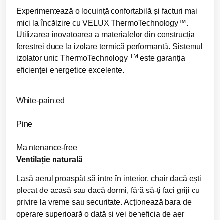
Experimentează o locuință confortabilă și facturi mai
mici la încălzire cu VELUX ThermoTechnology™.
Utilizarea inovatoarea a materialelor din construcția
ferestrei duce la izolare termică performantă. Sistemul
TM
izolator unic ThermoTechnology
este garanția
eficienței energetice excelente.
White-painted
Pine
Maintenance-free
Ventilație naturală
Lasă aerul proaspăt să intre în interior, chair dacă ești
plecat de acasă sau dacă dormi, fără să-ți faci griji cu
privire la vreme sau securitate. Acționează bara de
operare superioară o dată și vei beneficia de aer