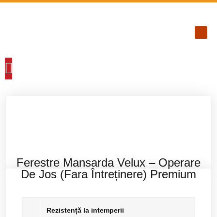
ACOPERIS TIGLA METALICA
ACOPERIS TABLA INDUSTRIALA
PANOURI TERMOIZOLANTE
ACCESORII ACOPERIS
FERESTRE DE MANSARDA
ALUMINIU / CUPRU
SCĂRI DE ACCES POD
Ferestre Mansarda Velux – Operare
De Jos (fara Întreținere) Premium
Rezistență la intemperii