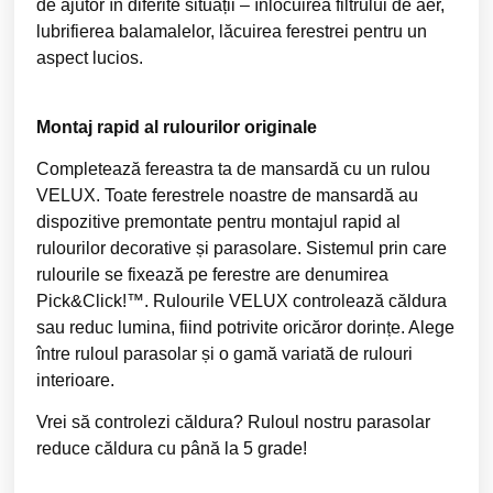
de ajutor în diferite situații – înlocuirea filtrului de aer,
lubrifierea balamalelor, lăcuirea ferestrei pentru un
aspect lucios.
Montaj rapid al rulourilor originale
Completează fereastra ta de mansardă cu un rulou
VELUX. Toate ferestrele noastre de mansardă au
dispozitive premontate pentru montajul rapid al
rulourilor decorative și parasolare. Sistemul prin care
rulourile se fixează pe ferestre are denumirea
Pick&Click!™. Rulourile VELUX controlează căldura
sau reduc lumina, fiind potrivite oricăror dorințe. Alege
între ruloul parasolar și o gamă variată de rulouri
interioare.
Vrei să controlezi căldura? Ruloul nostru parasolar
reduce căldura cu până la 5 grade!