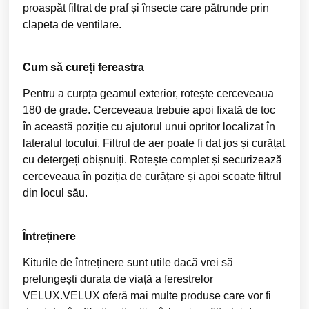
proaspăt filtrat de praf și însecte care pătrunde prin
clapeta de ventilare.
Cum să cureți fereastra
Pentru a curpța geamul exterior, rotește cerceveaua
180 de grade. Cerceveaua trebuie apoi fixată de toc
în această poziție cu ajutorul unui opritor localizat în
lateralul tocului. Filtrul de aer poate fi dat jos și curățat
cu detergeți obișnuiți. Rotește complet și securizează
cerceveaua în poziția de curățare și apoi scoate filtrul
din locul său.
Întreținere
Kiturile de întreținere sunt utile dacă vrei să
prelungești durata de viață a ferestrelor
VELUX.VELUX oferă mai multe produse care vor fi