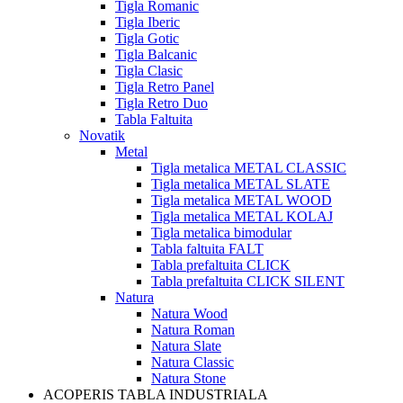
Tigla Romanic
Tigla Iberic
Tigla Gotic
Tigla Balcanic
Tigla Clasic
Tigla Retro Panel
Tigla Retro Duo
Tabla Faltuita
Novatik
Metal
Tigla metalica METAL CLASSIC
Tigla metalica METAL SLATE
Tigla metalica METAL WOOD
Tigla metalica METAL KOLAJ
Tigla metalica bimodular
Tabla faltuita FALT
Tabla prefaltuita CLICK
Tabla prefaltuita CLICK SILENT
Natura
Natura Wood
Natura Roman
Natura Slate
Natura Classic
Natura Stone
ACOPERIS TABLA INDUSTRIALA