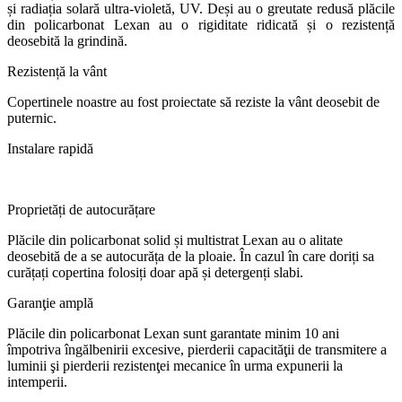
și radiația solară ultra-violetă, UV. Deși au o greutate redusă plăcile
din policarbonat Lexan au o rigiditate ridicată și o rezistență
deosebită la grindină.
Rezistență la vânt
Copertinele noastre au fost proiectate să reziste la vânt deosebit de
puternic.
Instalare rapidă
Proprietăți de autocurățare
Plăcile din policarbonat solid și multistrat Lexan au o alitate
deosebită de a se autocurăța de la ploaie. În cazul în care doriți sa
curățați copertina folosiți doar apă și detergenți slabi.
Garanţie amplă
Plăcile din policarbonat Lexan sunt garantate minim 10 ani
împotriva îngălbenirii excesive, pierderii capacităţii de transmitere a
luminii şi pierderii rezistenţei mecanice în urma expunerii la
intemperii.