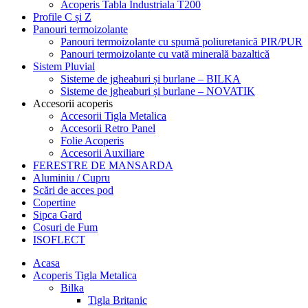
Acoperis Tabla Industriala T200
Profile C și Z
Panouri termoizolante
Panouri termoizolante cu spumă poliuretanică PIR/PUR
Panouri termoizolante cu vată minerală bazaltică
Sistem Pluvial
Sisteme de jgheaburi și burlane – BILKA
Sisteme de jgheaburi și burlane – NOVATIK
Accesorii acoperis
Accesorii Tigla Metalica
Accesorii Retro Panel
Folie Acoperis
Accesorii Auxiliare
FERESTRE DE MANSARDA
Aluminiu / Cupru
Scări de acces pod
Copertine
Sipca Gard
Cosuri de Fum
ISOFLECT
Acasa
Acoperis Tigla Metalica
Bilka
Tigla Britanic