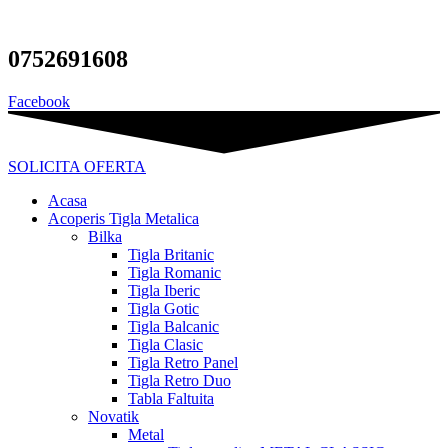
Sari
la
conținut
0752691608
Facebook
SOLICITA OFERTA
Acasa
Acoperis Tigla Metalica
Bilka
Tigla Britanic
Tigla Romanic
Tigla Iberic
Tigla Gotic
Tigla Balcanic
Tigla Clasic
Tigla Retro Panel
Tigla Retro Duo
Tabla Faltuita
Novatik
Metal