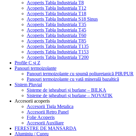
Acoperis Tabla Industriala T8
Acoperis Tabla Industriala T12
Acoperis Tabla Industriala T18
Acoperis Tabla Industriala S18 Sinus
Acoperis Tabla Industriala T35
Acoperis Tabla Industriala T45
Acoperis Tabla Industriala T60
Acoperis Tabla Industriala T85
Acoperis Tabla Industriala T135
Acoperis Tabla Industriala T153
Acoperis Tabla Industriala T200
Profile C și Z
Panouri termoizolante
Panouri termoizolante cu spumă poliuretanică PIR/PUR
Panouri termoizolante cu vată minerală bazaltică
Sistem Pluvial
Sisteme de jgheaburi și burlane – BILKA
Sisteme de jgheaburi și burlane – NOVATIK
Accesorii acoperis
Accesorii Tigla Metalica
Accesorii Retro Panel
Folie Acoperis
Accesorii Auxiliare
FERESTRE DE MANSARDA
Aluminiu / Cupru