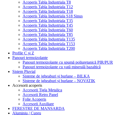
Acoperis Tabla Industriala T8
Acoperis Tabla Industriala T12
Acoperis Tabla Industriala T18
Acoperis Tabla Industriala S18 Sinus
Acoperis Tabla Industriala T35
Acoperis Tabla Industriala T45
Acoperis Tabla Industriala T60
Acoperis Tabla Industriala T85
Acoperis Tabla Industriala T135
Acoperis Tabla Industriala T153
Acoperis Tabla Industriala T200
Profile C și Z
Panouri termoizolante
Panouri termoizolante cu spumă poliuretanică PIR/PUR
Panouri termoizolante cu vată minerală bazaltică
Sistem Pluvial
Sisteme de jgheaburi și burlane – BILKA
Sisteme de jgheaburi și burlane – NOVATIK
Accesorii acoperis
Accesorii Tigla Metalica
Accesorii Retro Panel
Folie Acoperis
Accesorii Auxiliare
FERESTRE DE MANSARDA
Aluminiu / Cupru