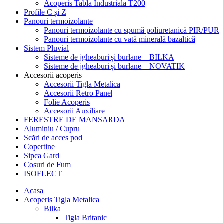
Acoperis Tabla Industriala T200
Profile C și Z
Panouri termoizolante
Panouri termoizolante cu spumă poliuretanică PIR/PUR
Panouri termoizolante cu vată minerală bazaltică
Sistem Pluvial
Sisteme de jgheaburi și burlane – BILKA
Sisteme de jgheaburi și burlane – NOVATIK
Accesorii acoperis
Accesorii Tigla Metalica
Accesorii Retro Panel
Folie Acoperis
Accesorii Auxiliare
FERESTRE DE MANSARDA
Aluminiu / Cupru
Scări de acces pod
Copertine
Sipca Gard
Cosuri de Fum
ISOFLECT
Acasa
Acoperis Tigla Metalica
Bilka
Tigla Britanic