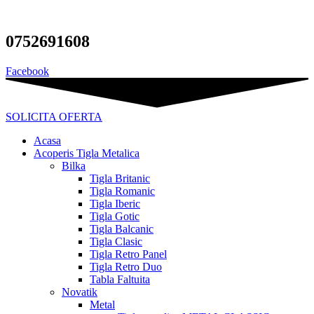
Sari
la
conținut
0752691608
Facebook
SOLICITA OFERTA
Acasa
Acoperis Tigla Metalica
Bilka
Tigla Britanic
Tigla Romanic
Tigla Iberic
Tigla Gotic
Tigla Balcanic
Tigla Clasic
Tigla Retro Panel
Tigla Retro Duo
Tabla Faltuita
Novatik
Metal