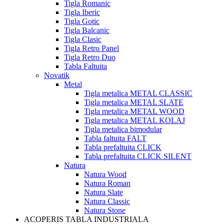
Tigla Romanic
Tigla Iberic
Tigla Gotic
Tigla Balcanic
Tigla Clasic
Tigla Retro Panel
Tigla Retro Duo
Tabla Faltuita
Novatik
Metal
Tigla metalica METAL CLASSIC
Tigla metalica METAL SLATE
Tigla metalica METAL WOOD
Tigla metalica METAL KOLAJ
Tigla metalica bimodular
Tabla faltuita FALT
Tabla prefaltuita CLICK
Tabla prefaltuita CLICK SILENT
Natura
Natura Wood
Natura Roman
Natura Slate
Natura Classic
Natura Stone
ACOPERIS TABLA INDUSTRIALA