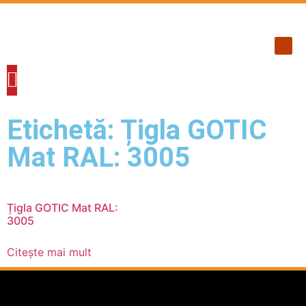
ACOPERIS TIGLA METALICA
ACOPERIS TABLA INDUSTRIALA
PANOURI TERMOIZOLANTE
ACCESORII ACOPERIS
FERESTRE DE MANSARDA
ALUMINIU / CUPRU
SCĂRI DE ACCES POD
Etichetă: Țigla GOTIC
Mat RAL: 3005
Țigla GOTIC Mat RAL:
3005
Citește mai mult