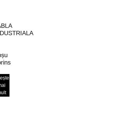
ABLA
NDUSTRIALA
oșu
rins
tește
mai
ult