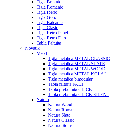
Tigla Britanic
Tigla Romanic
Tigla Iberic
Tigla Gotic
Tigla Balcanic
Tigla Clasic
Tigla Retro Panel
Tigla Retro Duo
Tabla Faltuita
Novatik
Metal
Tigla metalica METAL CLASSIC
Tigla metalica METAL SLATE
Tigla metalica METAL WOOD
Tigla metalica METAL KOLAJ
Tigla metalica bimodular
Tabla faltuita FALT
Tabla prefaltuita CLICK
Tabla prefaltuita CLICK SILENT
Natura
Natura Wood
Natura Roman
Natura Slate
Natura Classic
Natura Stone