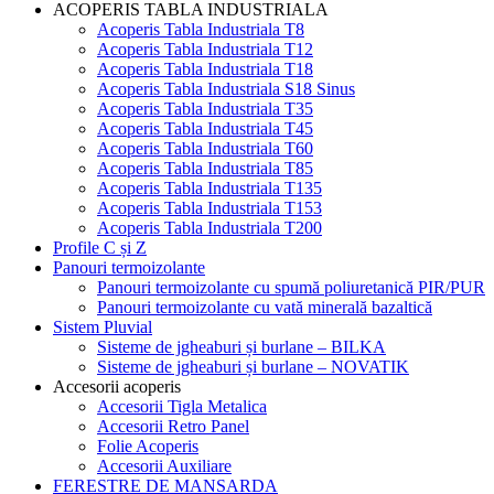
ACOPERIS TABLA INDUSTRIALA
Acoperis Tabla Industriala T8
Acoperis Tabla Industriala T12
Acoperis Tabla Industriala T18
Acoperis Tabla Industriala S18 Sinus
Acoperis Tabla Industriala T35
Acoperis Tabla Industriala T45
Acoperis Tabla Industriala T60
Acoperis Tabla Industriala T85
Acoperis Tabla Industriala T135
Acoperis Tabla Industriala T153
Acoperis Tabla Industriala T200
Profile C și Z
Panouri termoizolante
Panouri termoizolante cu spumă poliuretanică PIR/PUR
Panouri termoizolante cu vată minerală bazaltică
Sistem Pluvial
Sisteme de jgheaburi și burlane – BILKA
Sisteme de jgheaburi și burlane – NOVATIK
Accesorii acoperis
Accesorii Tigla Metalica
Accesorii Retro Panel
Folie Acoperis
Accesorii Auxiliare
FERESTRE DE MANSARDA