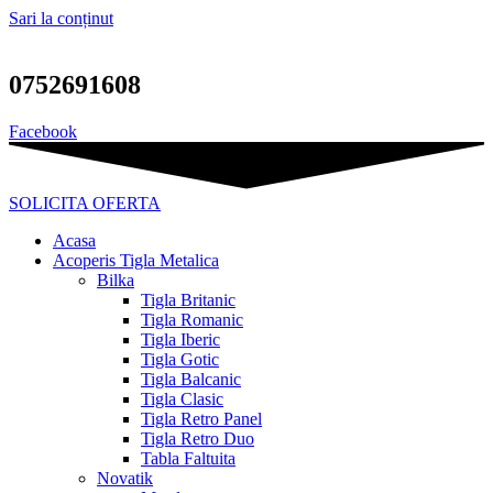
Sari la conținut
0752691608
Facebook
SOLICITA OFERTA
Acasa
Acoperis Tigla Metalica
Bilka
Tigla Britanic
Tigla Romanic
Tigla Iberic
Tigla Gotic
Tigla Balcanic
Tigla Clasic
Tigla Retro Panel
Tigla Retro Duo
Tabla Faltuita
Novatik