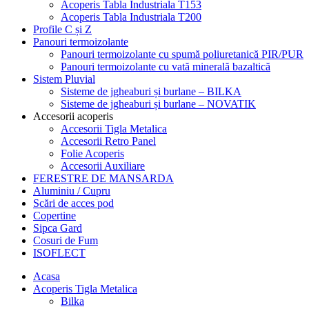
Acoperis Tabla Industriala T153
Acoperis Tabla Industriala T200
Profile C și Z
Panouri termoizolante
Panouri termoizolante cu spumă poliuretanică PIR/PUR
Panouri termoizolante cu vată minerală bazaltică
Sistem Pluvial
Sisteme de jgheaburi și burlane – BILKA
Sisteme de jgheaburi și burlane – NOVATIK
Accesorii acoperis
Accesorii Tigla Metalica
Accesorii Retro Panel
Folie Acoperis
Accesorii Auxiliare
FERESTRE DE MANSARDA
Aluminiu / Cupru
Scări de acces pod
Copertine
Sipca Gard
Cosuri de Fum
ISOFLECT
Acasa
Acoperis Tigla Metalica
Bilka