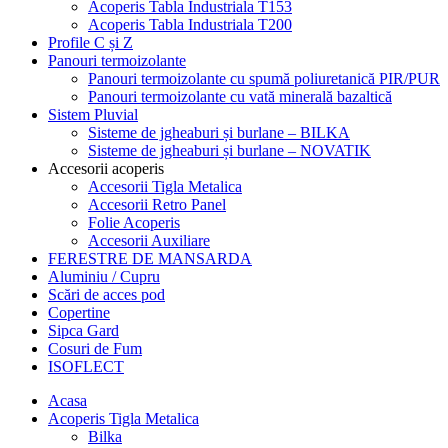
Acoperis Tabla Industriala T153
Acoperis Tabla Industriala T200
Profile C și Z
Panouri termoizolante
Panouri termoizolante cu spumă poliuretanică PIR/PUR
Panouri termoizolante cu vată minerală bazaltică
Sistem Pluvial
Sisteme de jgheaburi și burlane – BILKA
Sisteme de jgheaburi și burlane – NOVATIK
Accesorii acoperis
Accesorii Tigla Metalica
Accesorii Retro Panel
Folie Acoperis
Accesorii Auxiliare
FERESTRE DE MANSARDA
Aluminiu / Cupru
Scări de acces pod
Copertine
Sipca Gard
Cosuri de Fum
ISOFLECT
Acasa
Acoperis Tigla Metalica
Bilka