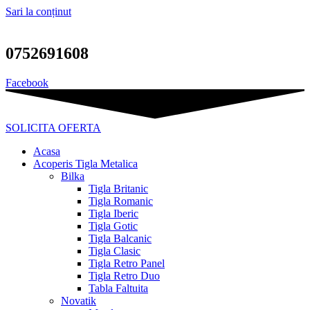
Sari la conținut
0752691608
Facebook
SOLICITA OFERTA
Acasa
Acoperis Tigla Metalica
Bilka
Tigla Britanic
Tigla Romanic
Tigla Iberic
Tigla Gotic
Tigla Balcanic
Tigla Clasic
Tigla Retro Panel
Tigla Retro Duo
Tabla Faltuita
Novatik