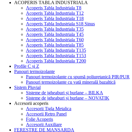
ACOPERIS TABLA INDUSTRIALA
Acoperis Tabla Industriala T8
Acoperis Tabla Industriala T12
Acoperis Tabla Industriala T18
Acoperis Tabla Industriala S18 Sinus
Acoperis Tabla Industriala T35
Acoperis Tabla Industriala T45
Acoperis Tabla Industriala T60
Acoperis Tabla Industriala T85
Acoperis Tabla Industriala T135
Acoperis Tabla Industriala T153
Acoperis Tabla Industriala T200
Profile C și Z
Panouri termoizolante
Panouri termoizolante cu spumă poliuretanică PIR/PUR
Panouri termoizolante cu vată minerală bazaltică
Sistem Pluvial
Sisteme de jgheaburi și burlane – BILKA
Sisteme de jgheaburi și burlane – NOVATIK
Accesorii acoperis
Accesorii Tigla Metalica
Accesorii Retro Panel
Folie Acoperis
Accesorii Auxiliare
FERESTRE DE MANSARDA