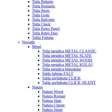
Tigla Britanic
Tigla Romanic
Tigla Iberic
Tigla Gotic
Tigla Balcanic
Tigla Clasic
Tigla Retro Panel
Tigla Retro Duo
Tabla Faltuita
Novatik
Metal
Tigla metalica METAL CLASSIC
Tigla metalica METAL SLATE
Tigla metalica METAL WOOD
Tigla metalica METAL KOLAJ
Tigla metalica bimodular
Tabla faltuita FALT
Tabla prefaltuita CLICK
Tabla prefaltuita CLICK SILENT
Natura
Natura Wood
Natura Roman
Natura Slate
Natura Classic
Natura Stone