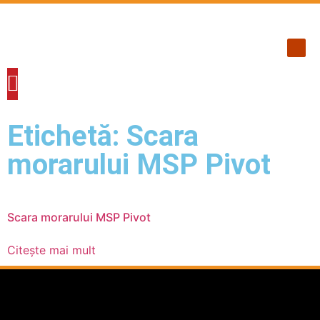
ACOPERIS TIGLA METALICA
ACOPERIS TABLA INDUSTRIALA
PANOURI TERMOIZOLANTE
ACCESORII ACOPERIS
FERESTRE DE MANSARDA
ALUMINIU / CUPRU
SCĂRI DE ACCES POD
Etichetă: Scara
morarului MSP Pivot
Scara morarului MSP Pivot
Citește mai mult