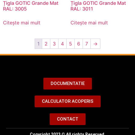
Țigla GOTIC Grande Mat
Țigla GOTIC Grande Mat
RAL: 3005
RAL: 3011
Citește mai mult
Citește mai mult
1
2
3
4
5
6
7
→
DOCUMENTATIE
CALCULATOR ACOPERIS
CONTACT
Copyright 2023 © All rights Reserved.