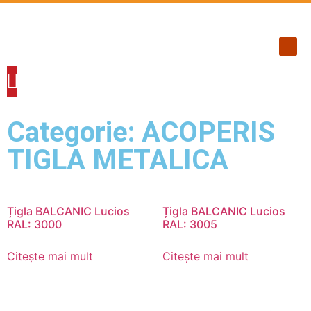
ACOPERIS TIGLA METALICA
ACOPERIS TABLA INDUSTRIALA
PANOURI TERMOIZOLANTE
ACCESORII ACOPERIS
FERESTRE DE MANSARDA
ALUMINIU / CUPRU
SCĂRI DE ACCES POD
Categorie: ACOPERIS
TIGLA METALICA
Țigla BALCANIC Lucios
Țigla BALCANIC Lucios
RAL: 3000
RAL: 3005
Citește mai mult
Citește mai mult